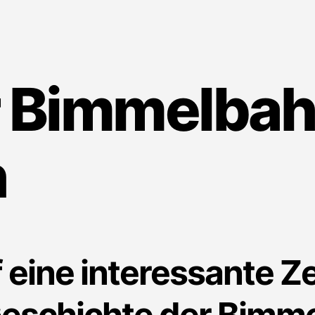
er Bimmelba
n
 eine interessante Z
Geschichte der Bimm