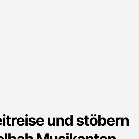
h
eitreise und stöbern
elbah Musikanten.