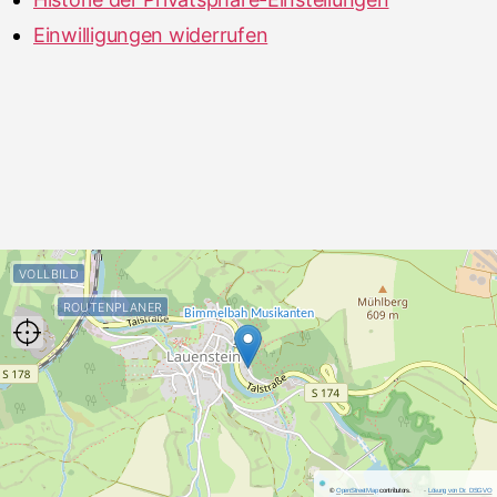
Einwilligungen widerrufen
VOLLBILD
ROUTENPLANER
©
OpenStreetMap
contributors.
·
Lösung von Dr. DSGVO