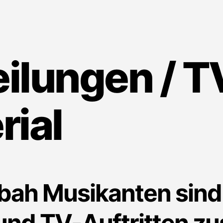
ilungen / T
ial
bah Musikanten sind 
 und TV-Auftritten 