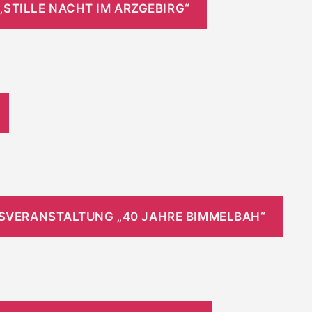
STILLE NACHT IM ARZGEBIRG“
MS­VERANSTALTUNG „40 JAHRE BIMMELBAH“